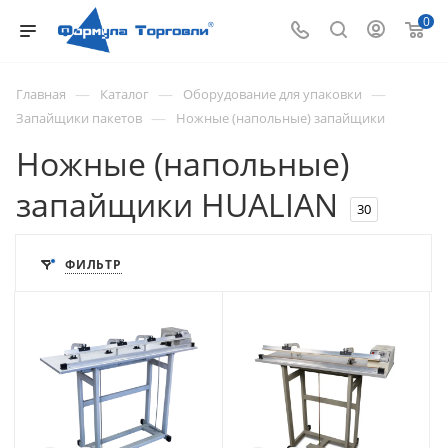
0
—
—
—
Главная
Каталог
Оборудование для упаковки
—
Запайщики пакетов
Ножные (напольные) запайщики
Ножные (напольные)
запайщики HUALIAN
30
ФИЛЬТР