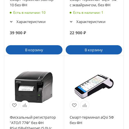
10 без ФН
с эквайрингом, без ФН
Есть в наличии
: 10
Есть в наличии
: 1
Характеристики
Характеристики
39 900
₽
22 900
₽
В корзину
В корзину
Фискальный регистратор
Смарт-терминал aQsi 5Ф
"АТОЛ 77Ф" без ФН
без ФН
RS+USB+Ethernet (5.0) (с