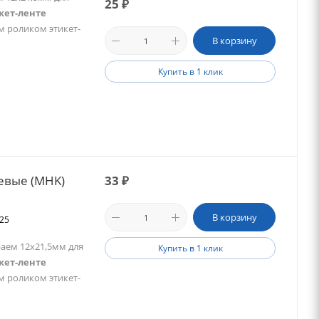
25
₽
кет-ленте
м роликом этикет-
В корзину
Купить в 1 клик
евые (MHK)
33
₽
В корзину
025
аем 12х21,5мм для
Купить в 1 клик
кет-ленте
м роликом этикет-