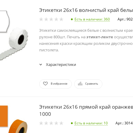
Этикетки 26х16 волнистый край белые
Есть в наличии
: 360
Арт.: 90
Этикетки самоклеящиеся белые с волнистым крае
рулоне 800шт. Печать на
этикет-ленте
осуществл
нанесения краски красящим роликом двустрочног
пистолета.
Характеристики
В избранное
Сравнить
Этикетки 26х16 прямой край оранжева
1000
Есть в наличии
: 10
Арт.: 301