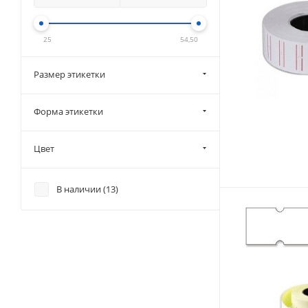
25
54,50
Размер этикетки
Форма этикетки
Цвет
В наличии (
13
)