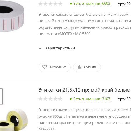
Есть в наличии
: 6603
Арт.: 9
Этикетки самоклеящиеся белые с прямым краем 
полосой12х21.5 мм,в рулоне 800шт. Печать на
эти
осуществляется путем нанесения краски красящи
пистолета «MOTEX» МХ-5500.
Характеристики
В избранное
Сравнить
Этикетки 21,5х12 прямой край белые
Есть в наличии
: 3107
Арт.: 8
Этикетки самоклеящиеся белые с прямым краем 1
рулоне 800шт. Печать на
этикет-ленте
осуществл
нанесения краски красящим роликом этикет-пис
МХ-5500.