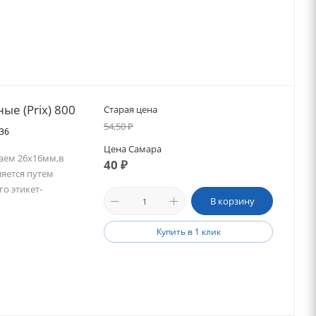
ые (Prix) 800
Старая цена
54,50
₽
036
Цена Самара
аем 26х16мм,в
40
₽
яется путем
о этикет-
В корзину
Купить в 1 клик