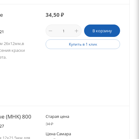
ые
34,50
₽
В корзину
021
м 26х12мм,в
Купить в 1 клик
сения краски
та.
ые (MHK) 800
Старая цена
34
₽
027
Цена Самара
 12х21,5мм для