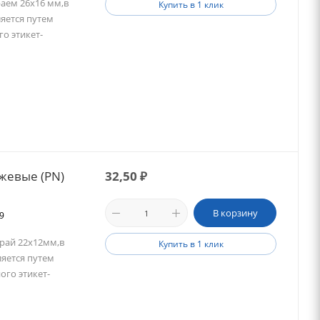
аем 26х16 мм,в
Купить в 1 клик
ляется путем
о этикет-
жевые (PN)
32,50
₽
В корзину
29
рай 22х12мм,в
Купить в 1 клик
яется путем
го этикет-