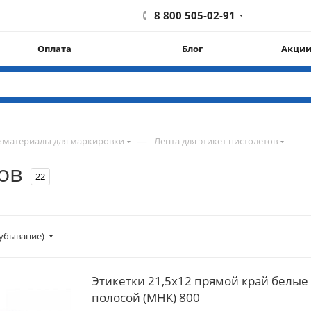
8 800 505-02-91
Оплата
Блог
Акци
—
 материалы для маркировки
Лента для этикет пистолетов
ов
22
убывание)
Этикетки 21,5х12 прямой край белые 
полосой (MHK) 800