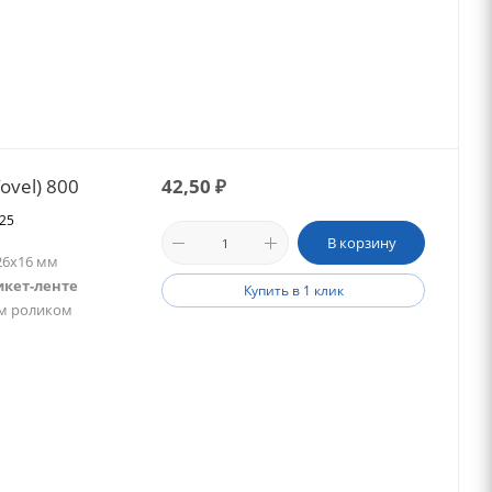
ovel) 800
42,50
₽
025
В корзину
26х16 мм
икет-ленте
Купить в 1 клик
им роликом