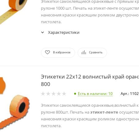
Этикетки самоклеящиеся оранжевые с прямым кр
рулоне 1000 шт. Печать на этикет-ленте осуществ
нанесения краски красящим роликом двустрочног
пистолета.
Характеристики
В избранное
Сравнить
Этикетки 22х12 волнистый край оран
800
Есть в наличии
: 10
Арт.: 110
Этикетки самоклеящиеся оранжевые,волнистый к
рулоне 800шт. Печать на
этикет-ленте
осуществл
нанесения краски красящим роликом однострочно
пистолета.