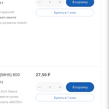
В корзину
017
и красной
Купить в 1 клик
кет-ленте
м роликом этикет-
 (MHK) 800
27,50
₽
912
В корзину
2х21,5мм,в
яется путем
Купить в 1 клик
толета «MOTEX»