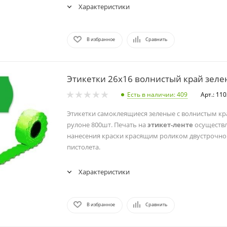
Характеристики
В избранное
Сравнить
Этикетки 26х16 волнистый край зелен
Есть в наличии
: 409
Арт.: 11
Этикетки самоклеящиеся зеленые с волнистым кр
рулоне 800шт. Печать на
этикет-ленте
осуществл
нанесения краски красящим роликом двустрочног
пистолета.
Характеристики
В избранное
Сравнить