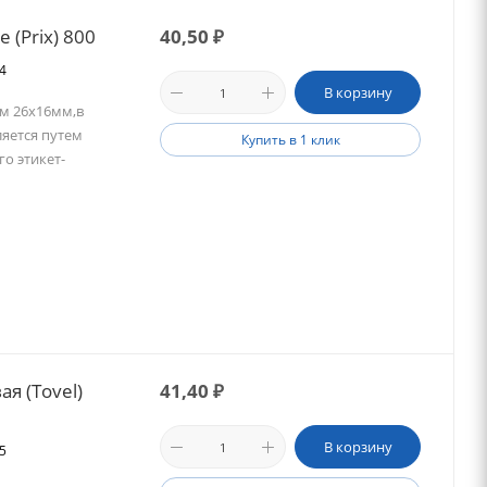
 (Prix) 800
40,50
₽
24
В корзину
м 26х16мм,в
яется путем
Купить в 1 клик
о этикет-
я (Tovel)
41,40
₽
В корзину
45