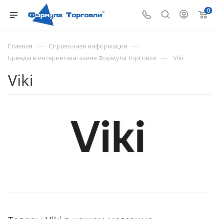
0
—
—
Главная
Справочная информация
—
Бренды в интернет-магазине Формула Торговли
Viki
Viki