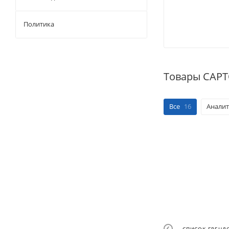
Политика
Товары САР
Все
16
Аналит
СПИСОК БРЕНД