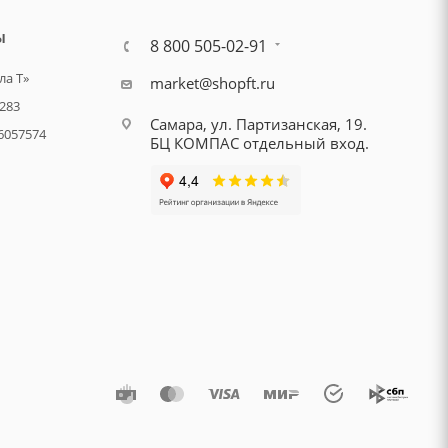
Ы
8 800 505-02-91
а Т»
market@shopft.ru
283
Самара, ул. Партизанская, 19.
6057574
БЦ КОМПАС отдельный вход.