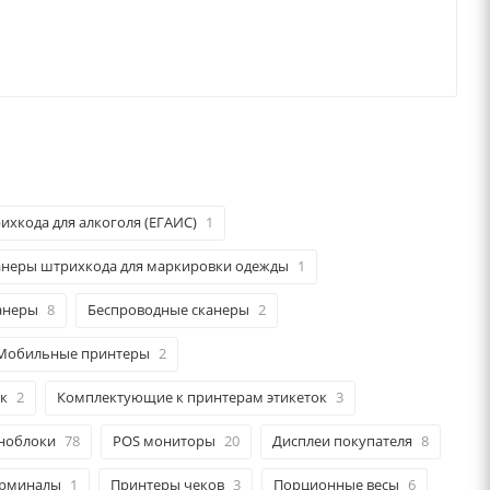
ихкода для алкоголя (ЕГАИС)
1
анеры штрихкода для маркировки одежды
1
анеры
8
Беспроводные сканеры
2
Мобильные принтеры
2
к
2
Комплектующие к принтерам этикеток
3
ноблоки
78
POS мониторы
20
Дисплеи покупателя
8
ерминалы
1
Принтеры чеков
3
Порционные весы
6