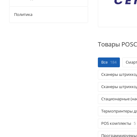
Политика
Товары POSC
Все
184
Смар
Сканеры штрихкод
Сканеры штрихкода
Стационарные (на
Термопринтеры дл
POS комплекты
5
Программируемые