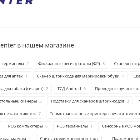
enter в нашем магазине
т-терминалы
2
Фискальные регистраторы (ФР)
3
Сканеры штр
а для аптек
1
Сканер штрихкода для маркировки обуви
1
Ск
 для табака (сигарет)
2
ТСД Android
6
Проводные ручные ск
стольные) сканеры
3
Подставки для сканеров штрих-кодов
2
я печати этикеток
7
Термотрансферные принтеры печати этикето
POS компьютеры
6
POS терминалы
1
Сенсорные POS мо
 клавиатуры
4
Считыватели магнитных карт
1
Платежные т