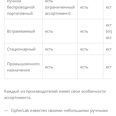
Ручной
есть
беспроводной
(ограниченный
есть
есть
портативный
ассортимент)
есть
Встраиваемый
есть
есть
(огр
ассо
Стационарный
есть
есть
есть
Промышленного
есть
есть
есть
назначения
Каждый из производителей имеет свои особенности
ассортимента.
CipherLab известен своими небольшими ручными