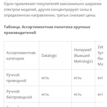
Одни привлекают покупателей максимально широким
спектром моделей, другие концентрируют силы в
определенном направлении, третьи снижают цены.
Таблица. Ассортиментная политика крупных
производителей
Zebr
Honeywell
Ассортиментная
Symb
Datalogic
(бывший
категория
быв
Metrologic)
Motor
Ручной
есть
есть
есть
проводной
Ручной
есть
есть
есть
беспроводной